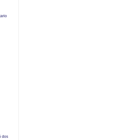
tario
5 dos