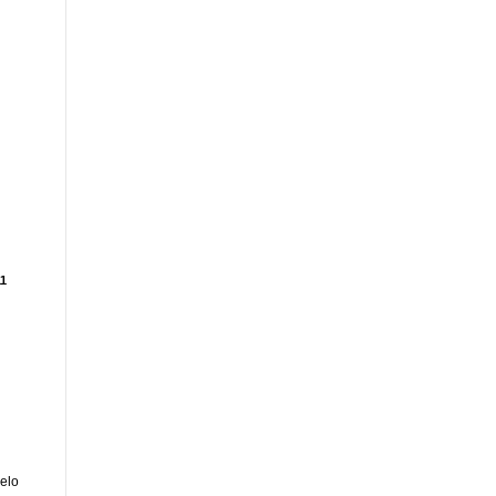
1
elo