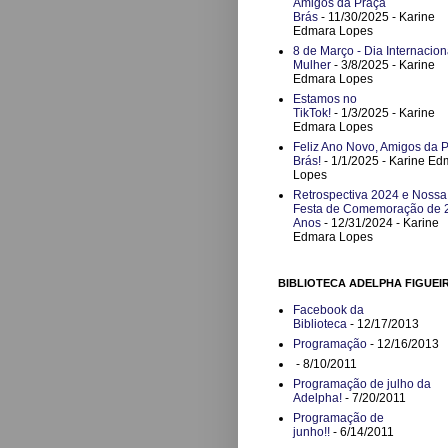
Amigos da Praça
Brás
- 11/30/2025
- Karine
Edmara Lopes
8 de Março - Dia Internacion
Mulher
- 3/8/2025
- Karine
Edmara Lopes
Estamos no
TikTok!
- 1/3/2025
- Karine
Edmara Lopes
Feliz Ano Novo, Amigos da 
Brás!
- 1/1/2025
- Karine Ed
Lopes
Retrospectiva 2024 e Nossa
Festa de Comemoração de 
Anos
- 12/31/2024
- Karine
Edmara Lopes
BIBLIOTECA ADELPHA FIGUEI
Facebook da
Biblioteca
- 12/17/2013
Programação
- 12/16/2013
- 8/10/2011
Programação de julho da
Adelpha!
- 7/20/2011
Programação de
junho!!
- 6/14/2011