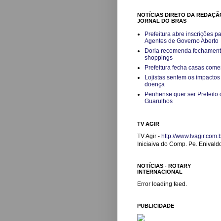
NOTÍCIAS DIRETO DA REDAÇÃ
JORNAL DO BRAS
Prefeitura abre inscrições p
Agentes de Governo Aberto
Doria recomenda fechament
shoppings
Prefeitura fecha casas come
Lojistas sentem os impactos
doença
Penhense quer ser Prefeito 
Guarulhos
TV AGIR
TV Agir -
http://www.tvagir.com.b
Iniciaiva do Comp. Pe. Enivald
NOTÍCIAS - ROTARY
INTERNACIONAL
Error loading feed.
PUBLICIDADE