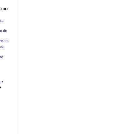
O DO
ara
o de
rciais
 da
de
r/
o